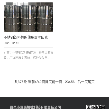
其独特的特点使其在市场上占据重要地
腐蚀、抗氧化、易清洗、**无味等优
位。本文将深入探讨不锈钢啤酒桶的特
点，被广泛应用于制药、医疗器械等领
点，解释为什么它在啤酒行业中备受青
域。本文将从不锈钢医药桶的材质特
睐。1. 耐腐蚀不锈钢啤酒桶的首要特
点、制造工艺、应用领域以及维护保养
点之一是其优异的耐腐蚀性能。由于啤
等方面进行详细介绍。一、不锈钢医药
酒中含有酸性物质和其他腐蚀性成分，
桶的材质特点不锈钢医药桶主要采用不
选择一种能够抵御这些侵蚀的材料...
锈钢材质，这是一种合金钢，含有...
不锈钢饮料桶的使用影响因素
2023-12-16
引言：不锈钢饮料桶作为一种常见的容
器，广泛应用于食品、饮料等行业。其
优越的耐腐蚀性和稳定性使其成为许多
企业选择的理想容器。然而，不锈钢饮
料桶的使用效果和寿命受到多种因素的
影响。本文将深入探讨不锈钢饮料桶的
共375条 当前4/42页
首页
前一页
···
2
3
4
5
6
···
后一页
尾页
使用影响因素，以期为用户提供更*的
使用指导和维护建议。一、材料选择：
不锈钢饮料桶的质量直接受到所...
昌邑市景辰机械科技有限责任公司