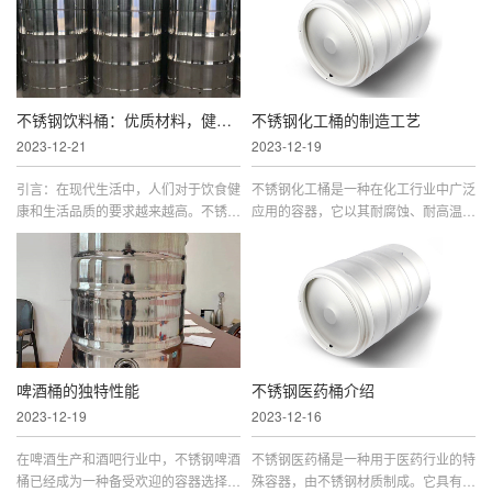
高温和耐压的特性，使其成为理想的储
用。本文将探讨不锈钢医药桶在医药行
存和运输啤酒的材料。1. 不锈钢啤酒
业中的重要性，并深入分析其卫生、安
桶的优势1.1 耐腐蚀性不锈钢具有优越
全和可持续发展的特点。一、不锈钢医
的耐腐蚀性，这意味着它不容易受到
药桶的优势耐腐蚀性：不锈钢具有优异
酸、碱等物质的侵蚀。在啤酒生产中...
的耐腐蚀性，能够抵抗化学药品的...
不锈钢饮料桶：优质材料，健康保障
不锈钢化工桶的制造工艺
2023-12-21
2023-12-19
引言：在现代生活中，人们对于饮食健
不锈钢化工桶是一种在化工行业中广泛
康和生活品质的要求越来越高。不锈钢
应用的容器，它以其耐腐蚀、耐高温、
饮料桶作为一种储存和运输饮料的容
密封性*等特点，在化工生产中发挥着
器，在满足人们日常需求的同时，也受
重要作用。本文将从不锈钢化工桶的材
到了广泛关注。本文将深入探讨不锈钢
质、制造工艺、应用领域等方面进行探
饮料桶的优势、特性以及其在生活中的
讨，以深入了解这一重要的化工容器。
应用，旨在为读者提供更深入的了解。
一、不锈钢化工桶的材质不锈钢化工桶
一、不锈钢饮料桶的优势卫生健康：
通常采用不锈钢作为主要材质，不锈钢
不锈钢具有抗菌性能，能够有效抑制...
是一种耐腐蚀、不易生锈的金属...
啤酒桶的独特性能
不锈钢医药桶介绍
2023-12-19
2023-12-16
在啤酒生产和酒吧行业中，不锈钢啤酒
不锈钢医药桶是一种用于医药行业的特
桶已经成为一种备受欢迎的容器选择。
殊容器，由不锈钢材质制成。它具有耐