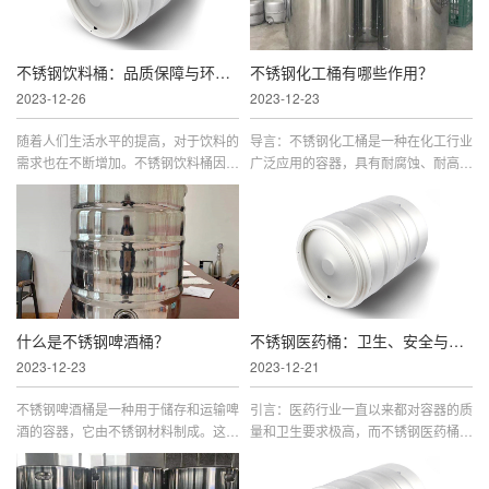
不锈钢饮料桶：品质保障与环保理念
不锈钢化工桶有哪些作用？
2023-12-26
2023-12-23
随着人们生活水平的提高，对于饮料的
导言：不锈钢化工桶是一种在化工行业
需求也在不断增加。不锈钢饮料桶因其
广泛应用的容器，具有耐腐蚀、耐高
优越的品质和环保理念逐渐受到消费者
温、密封性*等特点。本文将探讨不锈
的青睐。本文将从不锈钢饮料桶的材质
钢化工桶的多功能应用，涵盖了其在化
特性、制作工艺、品质保障以及环保优
工领域中的关键作用。**部分：不锈钢
势等方面进行详细介绍。1. 不锈钢饮
化工桶的基本特性耐腐蚀性：不锈钢化
料桶的材质特性1.1 不锈钢的选用不锈
工桶具有出色的耐腐蚀性，能够承受各
钢饮料桶主要采用不锈钢作为材质。不
种化学物质的侵蚀，确保化学物质的储
锈钢具有耐腐蚀、抗氧化、耐高温...
存安全。耐高温性：不锈钢化工...
什么是不锈钢啤酒桶？
不锈钢医药桶：卫生、安全与可持续发展
2023-12-23
2023-12-21
不锈钢啤酒桶是一种用于储存和运输啤
引言：医药行业一直以来都对容器的质
酒的容器，它由不锈钢材料制成。这种
量和卫生要求极高，而不锈钢医药桶作
类型的啤酒桶通常用于商业啤酒生产和
为一种优质、耐腐蚀、易清洁的容器，
酒吧供应，因为不锈钢具有耐腐蚀、耐
在医药生产和储存领域得到了广泛应