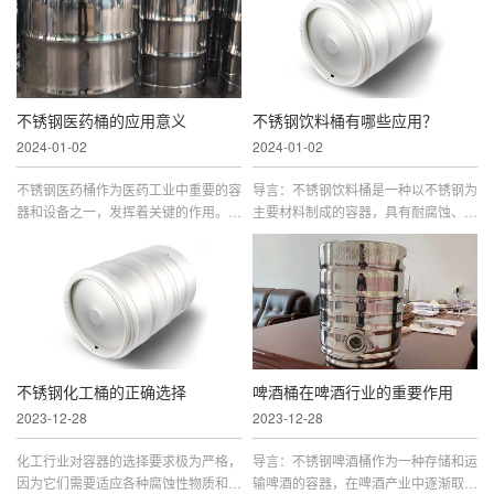
啤酒桶的应用特点，包括其在啤酒生
全性和有效性。本文将详细介绍不锈钢
产、储存和运输中的优势，以及对环境
化工桶的应用注意事项，帮助用户更*
的友*性等方面的特点。一、耐腐蚀性
地理解和正确使用这一重要的化工容
不锈钢是一种具有优良耐腐蚀性能的材
器。一、选择适当的不锈钢材质不锈钢
料，对酸、碱等物质具有较高的抗...
化工桶通常由不同等级的不锈钢制...
不锈钢医药桶的应用意义
不锈钢饮料桶有哪些应用？
2024-01-02
2024-01-02
不锈钢医药桶作为医药工业中重要的容
导言：不锈钢饮料桶是一种以不锈钢为
器和设备之一，发挥着关键的作用。它
主要材料制成的容器，具有耐腐蚀、耐
具有许多优越的性能，广泛应用于制
高温、易清洁等优点。由于其优越的性
药、生物工程和医疗器械等领域。以下
能，不锈钢饮料桶在各行各业都有着广
是不锈钢医药桶在医药工业中的应用意
泛的应用。本文将详细介绍不锈钢饮料
义的一些方面。1. 良*的化学稳定性和
桶的应用领域及其特点。一、食品工业
防腐性不锈钢医药桶由不锈钢制成，具
在食品工业中，不锈钢饮料桶被广泛用
有出色的化学稳定性和防腐性。在医药
于储存、运输和加工各类液体食品，如
工业中，许多药物和化学物质需要...
果汁、酒类、饮料等。不锈钢材...
不锈钢化工桶的正确选择
啤酒桶在啤酒行业的重要作用
2023-12-28
2023-12-28
化工行业对容器的选择要求极为严格，
导言：不锈钢啤酒桶作为一种存储和运
因为它们需要适应各种腐蚀性物质和极
输啤酒的容器，在啤酒产业中逐渐取代