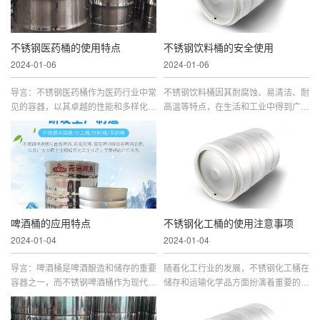
不锈钢医药桶的使用特点
不锈钢饮料桶的安全使用
2024-01-06
2024-01-06
导言：不锈钢医药桶作为医药行业中常
不锈钢饮料桶因其耐腐蚀、易清洁、耐
见的容器，以其卓越的性能和多样化的
高温等特点，在生活和工业中得到广泛
应用而备受青睐。本文将深入探讨不锈
应用。然而，为了确保不锈钢饮料桶的
钢医药桶的使用特点，以及它在医药行
安全使用，用户需要遵循一些基本的使
业中的广泛应用。一、耐腐蚀性能不锈
用和维护准则。本文将详细介绍不锈钢
钢医药桶具有优异的耐腐蚀性能，能够
饮料桶的安全使用方法，以确保用户在
抵御酸、碱、盐等多种化学物质的侵
日常生活和工作中充分利用其功能而不
蚀。这一特性使得不锈钢医药桶成为存
受到潜在的危险。1. 选择合适的不锈
储和运输药品的理想选择，尤其是...
钢饮料桶在购买不锈钢饮料桶时，...
啤酒桶的应用特点
不锈钢化工桶的使用注意事项
2024-01-04
2024-01-04
导言：啤酒桶是啤酒酿造和储存的重要
随着化工行业的发展，不锈钢化工桶在
容器之一，而不锈钢啤酒桶作为现代啤
储存和运输化学品方面扮演着重要的角
酒工业中常用的材料之一，具有许多独
色。然而，在使用不锈钢化工桶时，我
特的应用特点。本文将深入探讨不锈钢
们需要注意一些关键的问题，以确保安