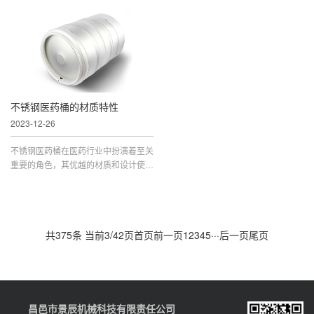
端条件。在这个领域中，不锈钢化工桶
了传统的木制或塑料桶。它以其独特的
因其优异的耐腐蚀性能和强大的结构而
特点和优势成为酿酒行业中的主流选
备受青睐。正确选择不锈钢化工桶对于
择。本文将深入探讨不锈钢啤酒桶的特
确保化工过程的安全性和效率至关重
点，解析其在啤酒行业中的重要作用。
要。本文将探讨如何正确选择不锈钢化
一、耐腐蚀性强不锈钢啤酒桶采用不锈
工桶，并介绍一些关键因素。**1. ** 材
钢材质制成，具有出色的耐腐蚀性能。
料的选择不锈钢化工桶通常采用...
相较于传统的木制桶或塑料桶，不...
不锈钢医药桶的材质特性
2023-12-26
不锈钢医药桶在医药行业中扮演着至关
重要的角色，其优越的材质和设计使其
成为药品生产、存储和运输过程中不可
或缺的设备。本文将从不锈钢医药桶的
材质特性、制造工艺、应用领域等方面
进行详细介绍，以探讨其在医药行业中
共375条 当前3/42页
首页
前一页
1
2
3
4
5
···
后一页
尾页
的重要性和广泛应用。1. 不锈钢医药
桶的材质特性不锈钢医药桶采用优质的
不锈钢材料制成，具有多种优越的...
昌邑市景辰机械科技有限责任公司